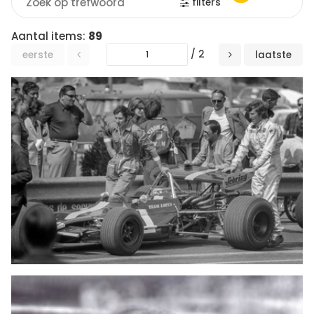
filters
Aantal items:
89
/ 2
eerste
laatste