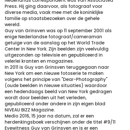
Nederlands correspondent was van Associated
Press. Hij ging daarvoor, als fotograaf voor
diverse media, vaak mee met de koninklijke
familie op staatsbezoeken over de gehele
wereld.
Guy van Grinsven was op 11 september 2001 als
enige Nederlandse fotograaf/cameraman
getuige van de aanslag op het World Trade
Center in New York. Zijn beelden zijn veelvuldig
uitgezonden op televisie en gepubliceerd in
velerlei kranten en magazines.
In 2011 is Guy van Grinsven teruggegaan naar
New York om een nieuwe fotoserie te maken
volgens het principe van "Dear-Photography"
(oude beelden in nieuwe situaties) waardoor
een hedendaags beeld van New York gedragen
wordt door beelden uit het verleden,
gepubliceerd onder andere in zijn eigen blad
NIVEAU BiZZ Magazine.
Medio 2016, 15 jaar na datum, zal er een
herdenkingsboek verschijnen onder de titel #9/11
Eyewitness Guy van Grinsven en is er een