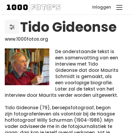
Inloggen
Tido Gideonse
www.1000fotos.org
De onderstaande tekst is
een samenvatting van een
interview met Tido
Gideonse dat door Maurits
Schmidt is gemaakt, als
een voorlopige biografie.
Later zal de tekst van het
interview door Maurits verder worden uitgewerkt.
Tido Gideonse (79), beroepsfotograaf, begon
zijn fotografenleven als volontair bij de Haagse
hoffotograaf Willy Schurman (1904-1986). Mijn
vader adviseerde me in de fotojournalistiek te
gaan: dan kon je jezelf overal verkopen, zat je