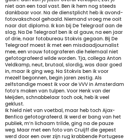
niet aan een taal vast. Ben ik hem nog steeds
dankbaar voor. Na de dienstplicht heb ik avond-
fotovakschool gehaald. Niemand vroeg me ooit
naar dat diploma. Ik kon bij De Telegraaf aan de
slag. Na De Telegraaf ben ik al gauw, na een jaar
of drie, naar fotobureau Stokvis gegaan. Bij De
Telegraaf moest ik met een misdaadjournalist
mee, een vrouw fotograferen die helemaal niet
gefotografeerd wilde worden. Tja, collega Anton
Veldkamp, neut, brutaal, slordig, was daar goed
in, maar ik ging weg. Na Stokvis ben ik voor
mezelf begonnen, begin jaren zestig. Als
zelfstandige moest ik voor de VVV in Amsterdam
foto’s maken van tulpen. Voor Henk van der
Meijden, schnabbelaar toch ook, heb ik veel
geklust.
Ik hield niet van voetbal, maar heb toch Ajax-
Benfica gefotografeerd. Ik werd er bang van het
publiek, m’n lichaam trilde, ging na de pauze
weg. Maar met een foto van Cruijff die gepest
werd door een over zijn rug krabbende Portugese