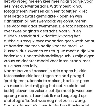
Het AD vroeg me een keer mee naar Spanje, voor
iets met overwinteraars. Wat moest ik nou
fotograferen, mensen aan een tafeltje? Ik liet
met ketjap zwart gemaakte kippen en wijn
aanrukken bij het zwembad: vrij consumeren.
Fles voor wie gaat zwemmen. Die foto hebben ze
over twee pagina’s gebracht. Voor vijftien
gulden, standaard. Ik dacht: ik vraag het
dubbele. Kreeg ik twee maanden geen werk. Maar
ze hadden me toch nodig voor de moeilijke
klussen, dus kwamen ze terug. Je moet altijd wat
bedenken. Kindermishandeling? Heb ik mijn eigen
vrouw en dochter model voor laten staan, met
ruzie over een lolly.
Nadat Ina van Faassen in drie dagen bij drie
fotosessies drie keer tegen me had gezegd
‘prettig met u kennis te maken’, had ik er geen
zin meer in. Met mij ging het net zo als in het
bedrijfsleven: op zekere leeftijd moet je weer een
sprong maken. Toen heb ik me toegelegd op
diafotografie. Dat was nog niet zo in zwang.
Daarna, tegen m’n veertigste, ben ik helemaal