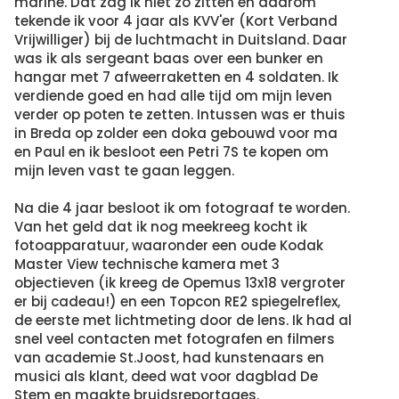
marine. Dat zag ik niet zo zitten en daarom
tekende ik voor 4 jaar als KVV'er (Kort Verband
Vrijwilliger) bij de luchtmacht in Duitsland. Daar
was ik als sergeant baas over een bunker en
hangar met 7 afweerraketten en 4 soldaten. Ik
verdiende goed en had alle tijd om mijn leven
verder op poten te zetten. Intussen was er thuis
in Breda op zolder een doka gebouwd voor ma
en Paul en ik besloot een Petri 7S te kopen om
mijn leven vast te gaan leggen.
Na die 4 jaar besloot ik om fotograaf te worden.
Van het geld dat ik nog meekreeg kocht ik
fotoapparatuur, waaronder een oude Kodak
Master View technische kamera met 3
objectieven (ik kreeg de Opemus 13x18 vergroter
er bij cadeau!) en een Topcon RE2 spiegelreflex,
de eerste met lichtmeting door de lens. Ik had al
snel veel contacten met fotografen en filmers
van academie St.Joost, had kunstenaars en
musici als klant, deed wat voor dagblad De
Stem en maakte bruidsreportages.