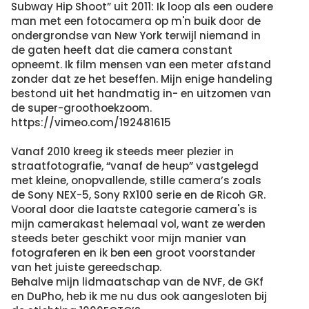
Subway Hip Shoot” uit 2011: Ik loop als een oudere
man met een fotocamera op m'n buik door de
ondergrondse van New York terwijl niemand in
de gaten heeft dat die camera constant
opneemt. Ik film mensen van een meter afstand
zonder dat ze het beseffen. Mijn enige handeling
bestond uit het handmatig in- en uitzomen van
de super-groothoekzoom.
https://vimeo.com/192481615
Vanaf 2010 kreeg ik steeds meer plezier in
straatfotografie, “vanaf de heup” vastgelegd
met kleine, onopvallende, stille camera’s zoals
de Sony NEX-5, Sony RX100 serie en de Ricoh GR.
Vooral door die laatste categorie camera's is
mijn camerakast helemaal vol, want ze werden
steeds beter geschikt voor mijn manier van
fotograferen en ik ben een groot voorstander
van het juiste gereedschap.
Behalve mijn lidmaatschap van de NVF, de GKf
en DuPho, heb ik me nu dus ook aangesloten bij