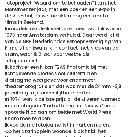
fotoproject “Waard om te behouden” i.v.m. het
Monumentenjaar, met een boek en een expo in
de Vleeshal, en we maakten nog een aantal
films in Zeeland.
Inmiddels reisde ik veel op en neer want ik was in
1973 naar Amsterdam verhuisd. Daar werd ik lid
van de NBF (Nederlandse Beroepsvereniging van
Filmers) en kwam ik in contact met Nico van der
Stam, waar ik 2 jaar voor werkte als
fotojournalist.
Ik kocht er een Nikon F2AS Photomic bij met
lichtgevende diodes voor sluitertijd en
diafragma weergave voor ondermeer
theaterfotografie en dat was met de 24mm F2,8
jarenlang mijn onverslijtbare partner.
In 1974 won ik de 1ste prijs bij de Zilveren Camera
in de categorie “Portretten in het Nieuws” en ik
spoorde Nico aan om beide met World Press
Photo mee te doen.
Ik voelde me fotojournalist in hart en nieren.
Op het Staringplein woonde ik dicht bij het