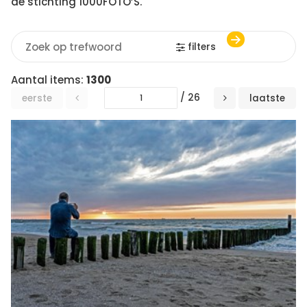
de stichting 1000FOTO’S.
filters
Aantal items:
1300
/ 26
eerste
laatste