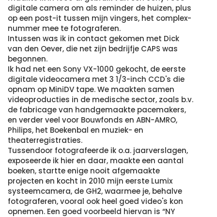
digitale camera om als reminder de huizen, plus
op een post-it tussen mijn vingers, het complex-
nummer mee te fotograferen.
Intussen was ik in contact gekomen met Dick
van den Oever, die net zijn bedrijfje CAPS was
begonnen.
Ik had net een Sony VX-1000 gekocht, de eerste
digitale videocamera met 3 1/3-inch CCD's die
opnam op MiniDV tape. We maakten samen
videoproducties in de medische sector, zoals b.v.
de fabricage van handgemaakte pacemakers,
en verder veel voor Bouwfonds en ABN-AMRO,
Philips, het Boekenbal en muziek- en
theaterregistraties.
Tussendoor fotografeerde ik o.a. jaarverslagen,
exposeerde ik hier en daar, maakte een aantal
boeken, startte enige nooit afgemaakte
projecten en kocht in 2010 mijn eerste Lumix
systeemcamera, de GH2, waarmee je, behalve
fotograferen, vooral ook heel goed video's kon
opnemen. Een goed voorbeeld hiervan is “NY