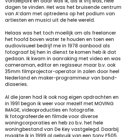
Vondelpark en daar was ik, als ik vrij was, hele
dagen te vinden. Het was het bruisende centrum
van A’dam met optredens op het podium van
artiesten en musici uit de hele wereld.
Helaas was het toch moeilijk om als freelancer
het hoofd boven water te houden en toen een
audiovisueel bedrijf me in 1978 aanbood als
fotograaf bij hen in dienst te komen heb ik dat
gedaan. Ik kwam in aanraking met video en was
cameraman, editor en regisseur maar b.v. ook
35mm filmprojector-operator in zalen door heel
Nederland en maker-programmeur van band-
diaseries.
Al die jaren had ik ook nog eigen opdrachten en
in 1991 begon ik weer voor mezelf met MOVING
IMAGE, videoproducties en fotografie.
Ik fotografeerde en filmde voor diverse
woningcorporaties en heb zo b.v. het hele
woningbestand van De Key vastgelegd. Daarbij
maakte ik in 1999 al gebruik van een Sony F505