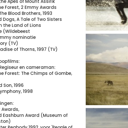
 the Apes of Mount Assirik
the Forest, 2 Emmy Awards
The Blood Brothers, 1993
d Dogs, A Tale of Two Sisters
n the Land of Lions
fe (Wildebeest
Emmy nominatie
ory (TV)
radise of Thorns, 1997 (TV)
opfilms:
 Regiseur en cameraman:
the Forest: The Chimps of Gombe,
d Son, 1996
Symphony, 1998
ingen:
 Awards,
rd Eashburn Award (Museum of
ston)
ter Peabody 1992, voor 'People of