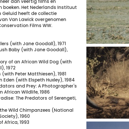
 meer dan veertig films en
n boeken. Het Nederlands Instituut
 Geluid heeft de collectie
 van Van Lawick overgenomen
Conservation Films WW.
llers (with Jane Goodall), 1971
Bush Baby (with Jane Goodall),
tory of an African Wild Dog (with
), 1972
 (with Peter Matthiesen), 1981
n Eden (with Elspeth Huxley), 1984
dators and Prey: A Photographer's
n African Wildlife, 1986
adise: The Predators of Serengeti,
 the Wild Chimpanzees (National
ociety), 1960
f Africa, 1993