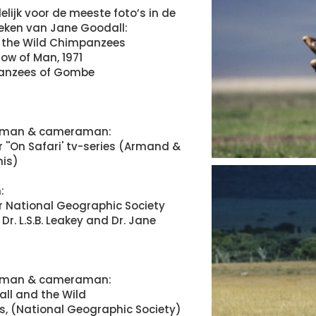
lijk voor de meeste foto’s in de
eken van Jane Goodall:
, the Wild Chimpanzees
dow of Man, 1971
anzees of Gombe
aman & cameraman:
r ''On Safari' tv-series (Armand &
nis)
:
or National Geographic Society
Dr. L.S.B. Leakey and Dr. Jane
aman & cameraman:
ll and the Wild
, (National Geographic Society)