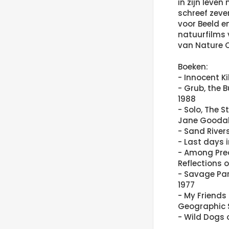
in zijn leven
schreef zeve
voor Beeld en
natuurfilms
van Nature 
Boeken:
- Innocent Ki
- Grub, the 
1988
- Solo, The S
Jane Goodall
- Sand Rivers
- Last days i
- Among Pre
Reflections o
- Savage Par
1977
- My Friends
Geographic S
- Wild Dogs o