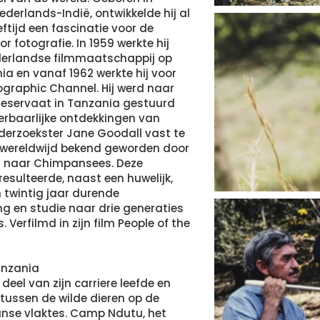
ederlands-Indië, ontwikkelde hij al
ftijd een fascinatie voor de
r fotografie. In 1959 werkte hij
derlandse filmmaatschappij op
nia en vanaf 1962 werkte hij voor
graphic Channel. Hij werd naar
eservaat in Tanzania gestuurd
rbaarlijke ontdekkingen van
derzoekster Jane Goodall vast te
is wereldwijd bekend geworden door
s naar Chimpansees. Deze
esulteerde, naast een huwelijk,
n twintig jaar durende
 en studie naar drie generaties
Verfilmd in zijn film People of the
anzania
deel van zijn carriere leefde en
tussen de wilde dieren op de
nse vlaktes. Camp Ndutu, het