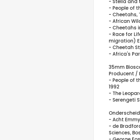
- Stella and
- People of 
- Cheetahs, 
- African Wil
- Cheetahs i
- Race for Li
migration) 
- Cheetah St
- Africa's Pa
35mm Biosco
Producent /
- People of 
1992
- The Leopar
- Serengeti 
Onderscheid
- Acht Emmy
- de Bradfo
Sciences, Bo
- George Fos