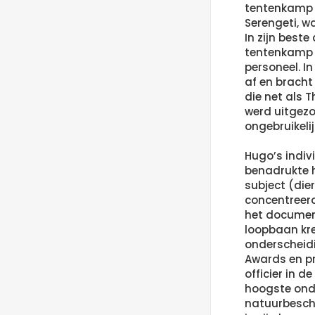
tentenkamp 
Serengeti, wa
In zijn beste
tentenkamp 
personeel. I
af en bracht
die net als 
werd uitgezo
ongebruikelij
Hugo’s indiv
benadrukte h
subject (dier
concentreerd
het document
loopbaan kre
onderscheidi
Awards en p
officier in 
hoogste ond
natuurbesch