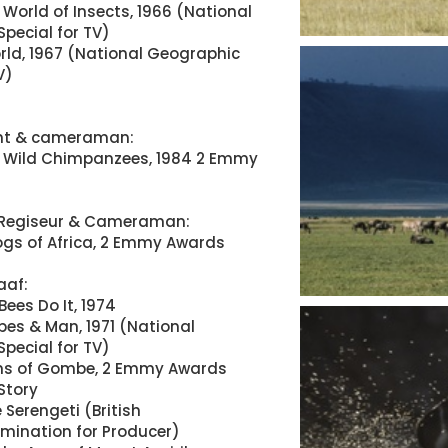
 World of Insects, 1966 (National
pecial for TV)
ld, 1967 (National Geographic
V)
nt & cameraman:
 Wild Chimpanzees, 1984 2 Emmy
 Regiseur & Cameraman:
ogs of Africa, 2 Emmy Awards
aaf:
 Bees Do It, 1974
pes & Man, 1971 (National
pecial for TV)
ns of Gombe, 2 Emmy Awards
 Story
e Serengeti (British
ination for Producer)