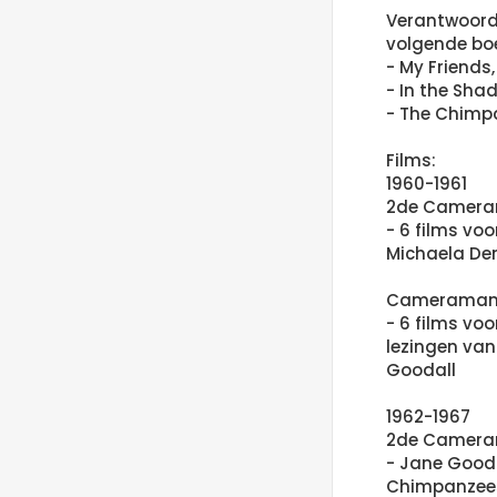
Verantwoorde
volgende bo
- My Friends
- In the Sha
- The Chimp
Films:
1960-1961
2de Camer
- 6 films voo
Michaela De
Cameraman
- 6 films vo
lezingen van 
Goodall
1962-1967
2de Camer
- Jane Gooda
Chimpanzees