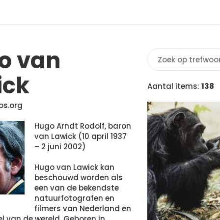
o van
ick
Aantal items:
138
os.org
Hugo Arndt Rodolf, baron
van Lawick (10 april 1937
– 2 juni 2002)
Hugo van Lawick kan
beschouwd worden als
een van de bekendste
natuurfotografen en
filmers van Nederland en
l van de wereld. Geboren in