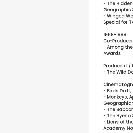
- The Hidden
Geographic S
- Winged Wor
Special for T
1968-1999
Co-Produce
- Among the
Awards
Producent /
- The Wild D
Cinematogr
- Birds Do It,
- Monkeys, A
Geographic S
- The Baboo
- The Hyena
- Lions of th
Academy Nom