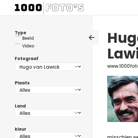
Hug
Type
Beeld
Video
Law
Fotograaf
www.1000fot
Plaats
Land
kleur
misschien we