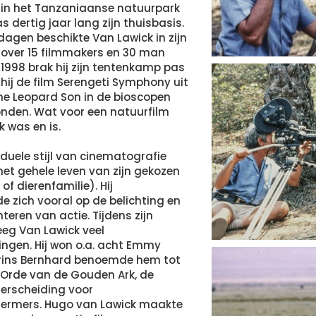
in het Tanzaniaanse natuurpark
s dertig jaar lang zijn thuisbasis.
 dagen beschikte Van Lawick in zijn
over 15 filmmakers en 30 man
n 1998 brak hij zijn tentenkamp pas
 hij de film Serengeti Symphony uit
The Leopard Son in de bioscopen
nden. Wat voor een natuurfilm
k was en is.
iduele stijl van cinematografie
et gehele leven van zijn gekozen
 of dierenfamilie). Hij
e zich vooral op de belichting en
eren van actie. Tijdens zijn
eg Van Lawick veel
ngen. Hij won o.a. acht Emmy
rins Bernhard benoemde hem tot
de Orde van de Gouden Ark, de
erscheiding voor
ermers. Hugo van Lawick maakte