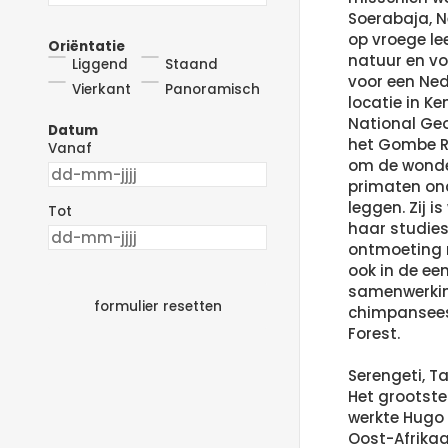
Soerabaja, N
op vroege lee
Oriëntatie
natuur en voo
Liggend
Staand
voor een Ne
Vierkant
Panoramisch
locatie in Ke
National Geo
Datum
het Gombe R
Vanaf
om de wonde
primaten on
leggen. Zij 
Tot
haar studie
ontmoeting r
ook in de ee
samenwerking
formulier resetten
chimpansees. 
Forest.
Serengeti, T
Het grootste 
werkte Hugo 
Oost-Afrikaa