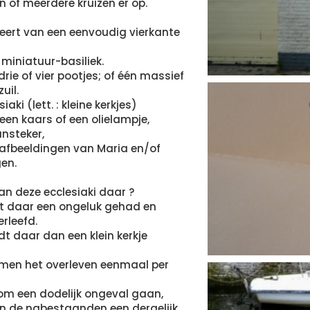
n of meerdere kruizen er op.
eert van een eenvoudig vierkante
 miniatuur-basiliek.
rie of vier pootjes; of één massief
uil.
iaki (lett. : kleine kerkjes)
 een kaars of een olielampje,
ansteker,
e, afbeeldingen van Maria en/of
gen.
n deze ecclesiaki daar ?
t daar een ongeluk gehad en
erleefd.
dt daar dan een klein kerkje
 men het overleven eenmaal per
om een dodelijk ongeval gaan,
n de nabestaanden een dergelijk