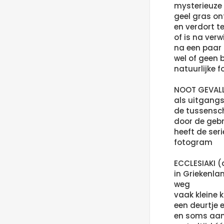
mysterieuze s
geel gras on
en verdort t
of is na ver
na een paar 
wel of geen b
natuurlijke
NOOT GEVAL
als uitgangs
de tussensc
door de geb
heeft de ser
fotogram
ECCLESIAKI 
in Griekenla
weg
vaak kleine k
een deurtje e
en soms aan