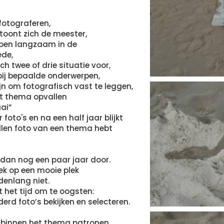
 fotograferen,
 toont zich de meester,
ipen langzaam in de
de,
ch twee of drie situatie voor,
 bij bepaalde onderwerpen,
ijn om fotografisch vast te leggen,
t thema opvallen
aai”
foto's en na een half jaar blijkt
allen foto van een thema hebt
dan nog een paar jaar door.
k op een mooie plek
nlang niet.
 het tijd om te oogsten:
erd foto’s bekijken en selecteren.
h binnen het thema patronen