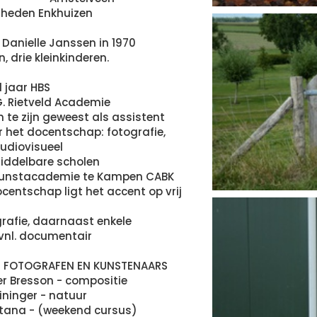
 heden Enkhuizen
Danielle Janssen in 1970
, drie kleinkinderen.
1 jaar HBS
G. Rietveld Academie
te zijn geweest als assistent
 het docentschap: fotografie,
udiovisueel
 middelbare scholen
 Kunstacademie te Kampen CABK
centschap ligt het accent op vrij
grafie, daarnaast enkele
vnl. documentair
E FOTOGRAFEN EN KUNSTENAARS
ier Bresson - compositie
ininger - natuur
ntana - (weekend cursus)