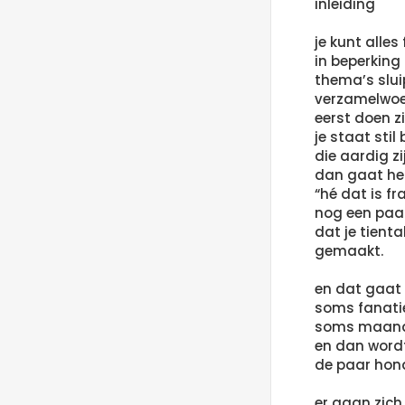
inleiding
je kunt alles
in beperking
thema’s slu
verzamelwoe
eerst doen zi
je staat stil
die aardig z
dan gaat he
“hé dat is fr
nog een paar 
dat je tient
gemaakt.
en dat gaat 
soms fanatie
soms maande
en dan wordt
de paar hond
er gaan zic