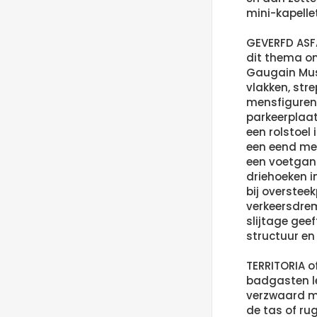
mini-kapellet
GEVERFD ASF
dit thema on
Gaugain M
vlakken, stre
mensfiguren 
parkeerplaat
een rolstoel 
een eend met
een voetgan
driehoeken in
bij overstee
verkeersdrem
slijtage gee
structuur en
TERRITORIA 
badgasten l
verzwaard m
de tas of ru