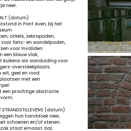
je neer.
ALT (datum)
tstond in Pont Aven, bij het
useum
pen, cirkels, zebrapaden,
voor fiets- en wandelpaden,
sen voor invaliden:
in een blauw vlak,
 kuikens als aanduiding voor
gers-oversteekplaats.
 wit, geel en rood
kplaatsen met een
pel.
ft een prachtige abstracte
 vorm.
of STRANDSTILLEVENS (datum)
eggen hun handdoek neer,
et schoenen en/of stenen.
gzak staat ernaast. bal,