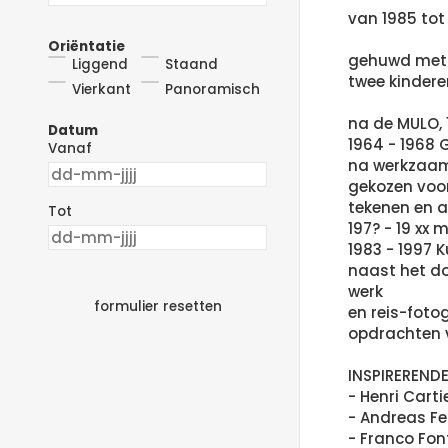
van 1985 tot
Oriëntatie
gehuwd met 
Liggend
Staand
twee kinderen
Vierkant
Panoramisch
na de MULO, 
Datum
1964 - 1968 
Vanaf
na werkzaam 
gekozen voor
tekenen en a
Tot
197? - 19 xx
1983 - 1997
naast het do
werk
formulier resetten
en reis-foto
opdrachten 
INSPIREREND
- Henri Cart
- Andreas Fe
- Franco Fo