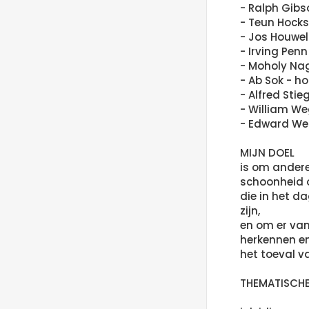
- Ralph Gibs
- Teun Hocks
- Jos Houwel
- Irving Pen
- Moholy Na
- Ab Sok - h
- Alfred Stie
- William W
- Edward We
MIJN DOEL
is om ander
schoonheid 
die in het 
zijn,
en om er van
herkennen e
het toeval 
THEMATISCHE