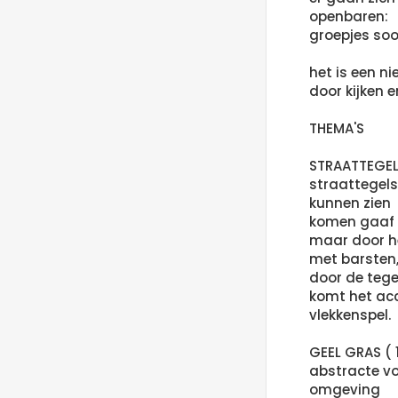
openbaren:
groepjes soor
het is een n
door kijken e
THEMA'S
STRAATTEGELS
straattegels
kunnen zien
komen gaaf u
maar door he
met barsten, 
door de tegel
komt het acc
vlekkenspel.
GEEL GRAS ( 
abstracte vo
omgeving