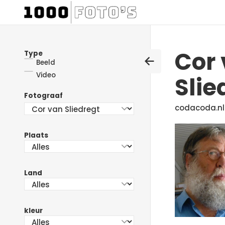
Cor
Type
Beeld
Video
Slie
Fotograaf
codacoda.nl
Plaats
Land
kleur