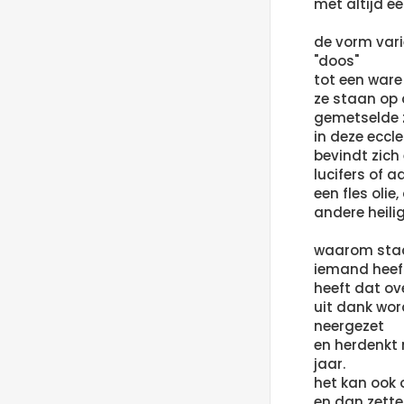
met altijd éé
de vorm vari
"doos"
tot een ware
ze staan op d
gemetselde z
in deze eccles
bevindt zich
lucifers of a
een fles oli
andere heili
waarom staa
iemand heef
heeft dat ov
uit dank wor
neergezet
en herdenkt
jaar.
het kan ook 
en dan zette