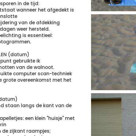
poren in de tijd:
tstaat wanneer het afgedekt is
enslotte
wijdering van de afdekking
dagen weer hersteld.
elichting is essentieel:
 fotogrammen.
LEN (datum)
punt gebruikte ik
hotten van de walnoot.
ruikte computer scan-techniek
ie grote overeenkomst met het
(datum)
nd staan langs de kant van de
apelletjes: een klein "huisje" met
rin
 de zijkant raampjes;