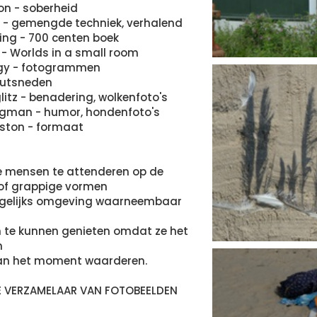
on - soberheid
 - gemengde techniek, verhalend
ing - 700 centen boek
n - Worlds in a small room
gy - fotogrammen
outsneden
glitz - benadering, wolkenfoto's
egman - humor, hondenfoto's
ston - formaat
e mensen te attenderen op de
of grappige vormen
dagelijks omgeving waarneembaar
 te kunnen genieten omdat ze het
n
van het moment waarderen.
 VERZAMELAAR VAN FOTOBEELDEN