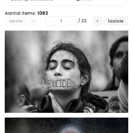
Aantal items:
1083
/ 22
eerste
laatste