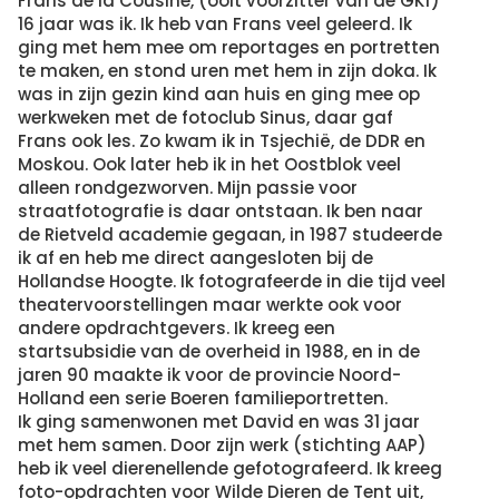
Frans de la Cousine, (ooit voorzitter van de GKf)
16 jaar was ik. Ik heb van Frans veel geleerd. Ik
ging met hem mee om reportages en portretten
te maken, en stond uren met hem in zijn doka. Ik
was in zijn gezin kind aan huis en ging mee op
werkweken met de fotoclub Sinus, daar gaf
Frans ook les. Zo kwam ik in Tsjechië, de DDR en
Moskou. Ook later heb ik in het Oostblok veel
alleen rondgezworven. Mijn passie voor
straatfotografie is daar ontstaan. Ik ben naar
de Rietveld academie gegaan, in 1987 studeerde
ik af en heb me direct aangesloten bij de
Hollandse Hoogte. Ik fotografeerde in die tijd veel
theatervoorstellingen maar werkte ook voor
andere opdrachtgevers. Ik kreeg een
startsubsidie van de overheid in 1988, en in de
jaren 90 maakte ik voor de provincie Noord-
Holland een serie Boeren familieportretten.
Ik ging samenwonen met David en was 31 jaar
met hem samen. Door zijn werk (stichting AAP)
heb ik veel dierenellende gefotografeerd. Ik kreeg
foto-opdrachten voor Wilde Dieren de Tent uit,