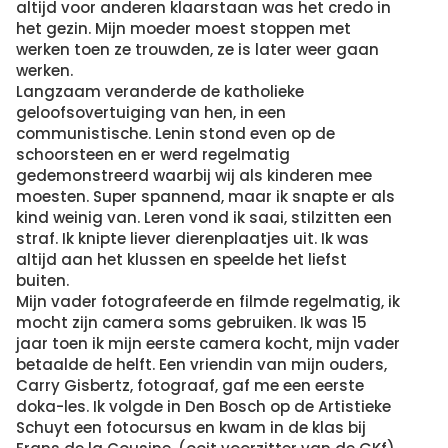
altijd voor anderen klaarstaan was het credo in
het gezin. Mijn moeder moest stoppen met
werken toen ze trouwden, ze is later weer gaan
werken.
Langzaam veranderde de katholieke
geloofsovertuiging van hen, in een
communistische. Lenin stond even op de
schoorsteen en er werd regelmatig
gedemonstreerd waarbij wij als kinderen mee
moesten. Super spannend, maar ik snapte er als
kind weinig van. Leren vond ik saai, stilzitten een
straf. Ik knipte liever dierenplaatjes uit. Ik was
altijd aan het klussen en speelde het liefst
buiten.
Mijn vader fotografeerde en filmde regelmatig, ik
mocht zijn camera soms gebruiken. Ik was 15
jaar toen ik mijn eerste camera kocht, mijn vader
betaalde de helft. Een vriendin van mijn ouders,
Carry Gisbertz, fotograaf, gaf me een eerste
doka-les. Ik volgde in Den Bosch op de Artistieke
Schuyt een fotocursus en kwam in de klas bij