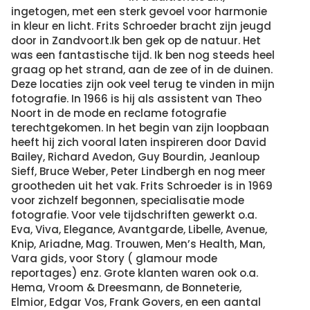
ingetogen, met een sterk gevoel voor harmonie
in kleur en licht. Frits Schroeder bracht zijn jeugd
door in Zandvoort.Ik ben gek op de natuur. Het
was een fantastische tijd. Ik ben nog steeds heel
graag op het strand, aan de zee of in de duinen.
Deze locaties zijn ook veel terug te vinden in mijn
fotografie. In 1966 is hij als assistent van Theo
Noort in de mode en reclame fotografie
terechtgekomen. In het begin van zijn loopbaan
heeft hij zich vooral laten inspireren door David
Bailey, Richard Avedon, Guy Bourdin, Jeanloup
Sieff, Bruce Weber, Peter Lindbergh en nog meer
grootheden uit het vak. Frits Schroeder is in 1969
voor zichzelf begonnen, specialisatie mode
fotografie. Voor vele tijdschriften gewerkt o.a.
Eva, Viva, Elegance, Avantgarde, Libelle, Avenue,
Knip, Ariadne, Mag. Trouwen, Men’s Health, Man,
Vara gids, voor Story ( glamour mode
reportages) enz. Grote klanten waren ook o.a.
Hema, Vroom & Dreesmann, de Bonneterie,
Elmior, Edgar Vos, Frank Govers, en een aantal