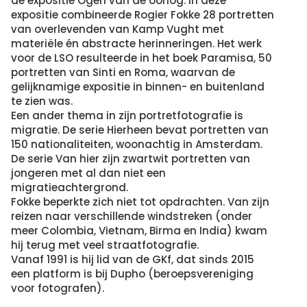
de expositie Ogen van de oorlog. In deze
expositie combineerde Rogier Fokke 28 portretten
van overlevenden van Kamp Vught met
materiële én abstracte herinneringen. Het werk
voor de LSO resulteerde in het boek Paramisa, 50
portretten van Sinti en Roma, waarvan de
gelijknamige expositie in binnen- en buitenland
te zien was.
Een ander thema in zijn portretfotografie is
migratie. De serie Hierheen bevat portretten van
150 nationaliteiten, woonachtig in Amsterdam.
De serie Van hier zijn zwartwit portretten van
jongeren met al dan niet een
migratieachtergrond.
Fokke beperkte zich niet tot opdrachten. Van zijn
reizen naar verschillende windstreken (onder
meer Colombia, Vietnam, Birma en India) kwam
hij terug met veel straatfotografie.
Vanaf 1991 is hij lid van de GKf, dat sinds 2015
een platform is bij Dupho (beroepsvereniging
voor fotografen).