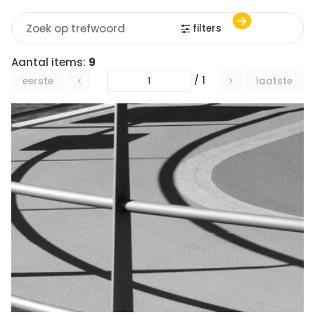
filters
Aantal items:
9
/ 1
eerste
laatste