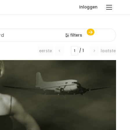
Inloggen
filters
/ 1
eerste
laatste