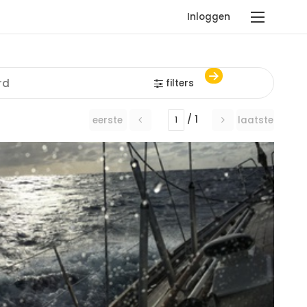
Inloggen
filters
/ 1
eerste
laatste