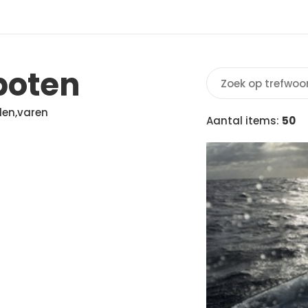
boten
ilen,varen
Aantal items:
50