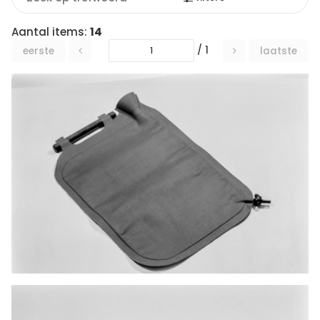
Aantal items:
14
/ 1
eerste
laatste