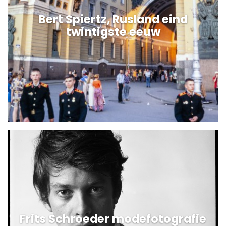
Bert Spiertz, Rusland eind
twintigste eeuw
Frits Schroeder modefotografie