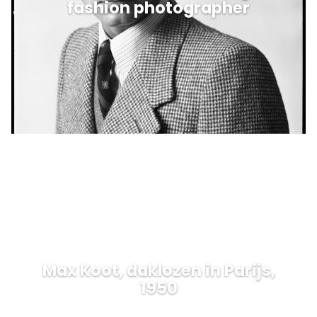
fashion photographer
Max Koot, daklozen in Parijs,
1950