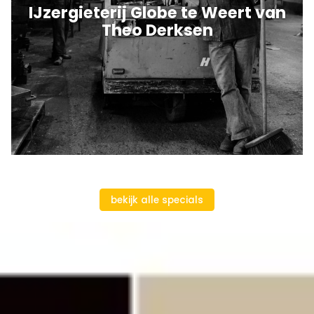
IJzergieterij Globe te Weert van
Theo Derksen
bekijk alle specials