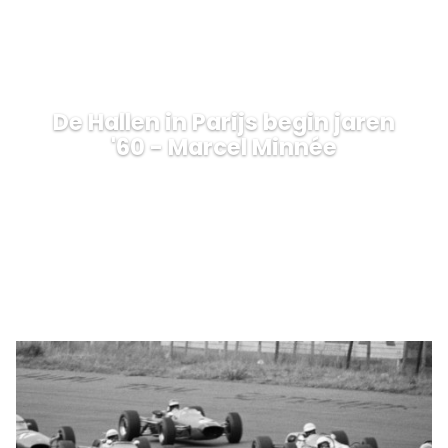
De Hallen in Parijs begin jaren
'60 - Marcel Minnée