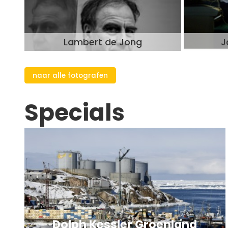
Lambert de Jong
J
naar alle fotografen
Specials
Dolph Kessler Groenland