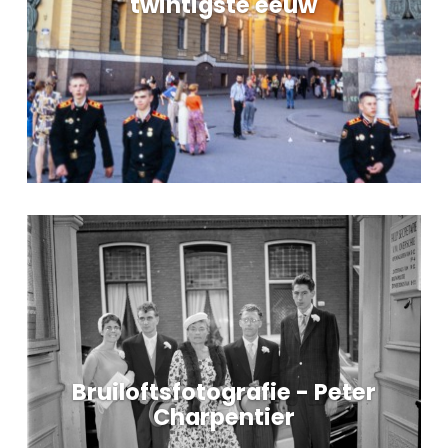
twintigste eeuw
Bruiloftsfotografie - Peter
Charpentier