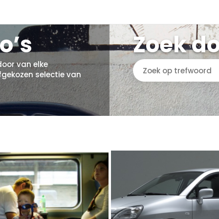
o’s
Zoek do
door van elke
fgekozen selectie van