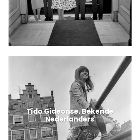
Tido Gideonse, Bekende
Nederlanders