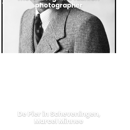
photographer
De Pier in Scheveningen,
Marcel Minnee