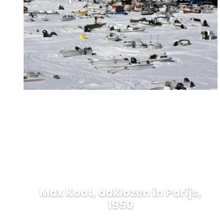
Max Koot, daklozen in Parijs,
1950