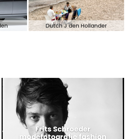
den
Dutch J den Hollander
Frits Schroeder
modefotografie fashion