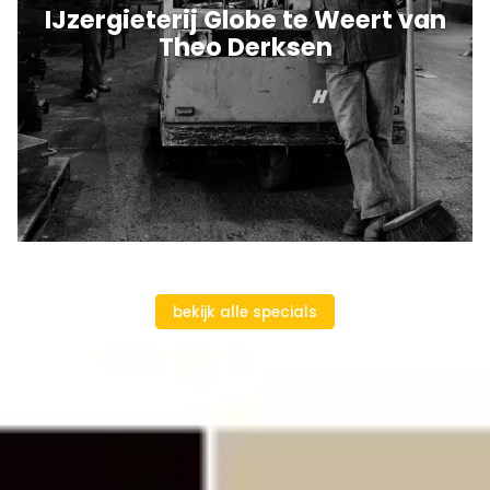
IJzergieterij Globe te Weert van
Theo Derksen
bekijk alle specials