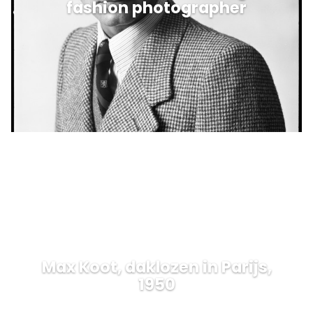
fashion photographer
Max Koot, daklozen in Parijs,
1950